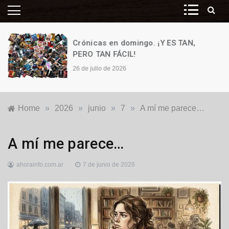
Crónicas en domingo. ¡Y ES TAN,
PERO TAN FÁCIL!
26 de julio de 2026
Home
»
2026
»
junio
»
7
»
A mí me parece…
Destacadas
,
A mí me parece…
Locales
,
Opinión
,
ahorainfo.com.ar
7 de junio de 2026
Política