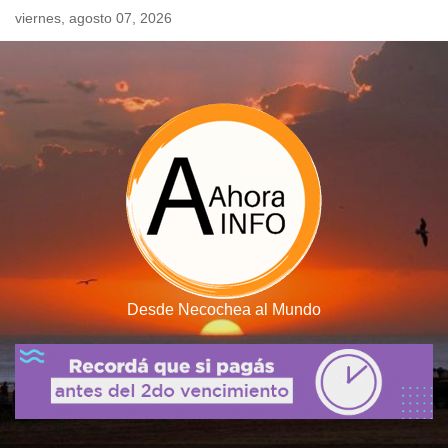
Skip
viernes, agosto 07, 2026
to
content
Desde Necochea al Mundo