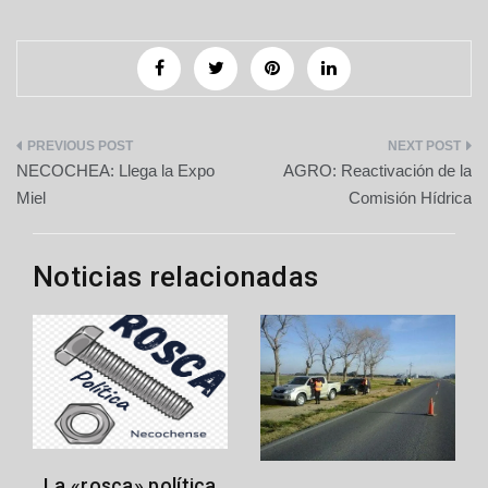
Navegación
NECOCHEA: Llega la Expo
AGRO: Reactivación de la
de
Miel
Comisión Hídrica
entradas
Noticias relacionadas
La «rosca» política