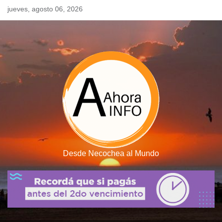
Skip
jueves, agosto 06, 2026
to
content
Desde Necochea al Mundo