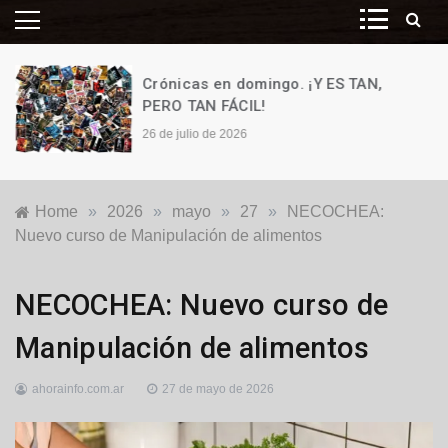
Crónicas en domingo. ¡Y ES TAN,
PERO TAN FÁCIL!
26 de julio de 2026
Home
»
2026
»
mayo
»
27
»
NECOCHEA:
Nuevo curso de Manipulación de alimentos
Destacadas
,
NECOCHEA: Nuevo curso de
Locales
,
Salud
Manipulación de alimentos
ahorainfo.com.ar
27 de mayo de 2026