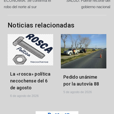
ECONOMÍA: Se confirma el
SALUD: Fuerte recorte del
de
robo del norte al sur
gobierno nacional
entradas
Noticias relacionadas
La «rosca» política
Pedido unánime
necochense del 6
por la autovía 88
de agosto
5 de agosto de 2026
6 de agosto de 2026