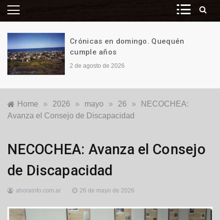
Crónicas en domingo. Quequén
cumple años
2 de agosto de 2026
Home
»
2026
»
mayo
»
26
»
NECOCHEA:
Avanza el Consejo de Discapacidad
Destacadas
,
NECOCHEA: Avanza el Consejo
Locales
,
Política
de Discapacidad
ahorainfo.com.ar
26 de mayo de 2026