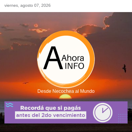
Skip
viernes, agosto 07, 2026
to
content
Desde Necochea al Mundo