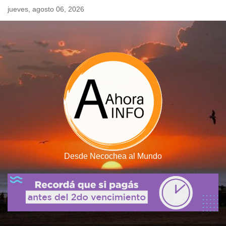
Skip
jueves, agosto 06, 2026
to
content
Desde Necochea al Mundo