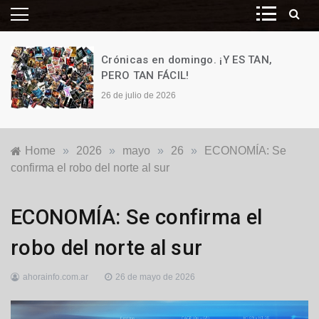
Crónicas en domingo. ¡Y ES TAN,
PERO TAN FÁCIL!
26 de julio de 2026
Home
»
2026
»
mayo
»
26
»
ECONOMÍA: Se
confirma el robo del norte al sur
Destacadas
,
ECONOMÍA: Se confirma el
Internacionales
robo del norte al sur
ahorainfo.com.ar
26 de mayo de 2026