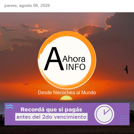
Skip
jueves, agosto 06, 2026
to
content
Desde Necochea al Mundo