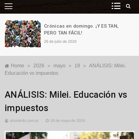
Crónicas en domingo. ¡Y ES TAN,
PERO TAN FÁCIL!
26 de julio de 2026
Home
»
2026
»
mayo
»
18
»
ANÁLISIS: Milei.
Educación vs impuestos
Destacadas
,
ANÁLISIS: Milei. Educación vs
Nacionales
,
Política
impuestos
ahorainfo.com.ar
18 de mayo de 2026