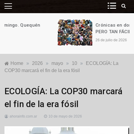
Crónicas en domingo. ¡Y ES TAN,
PERO TAN FÁCIL!
26 de julio de 2026
Home
»
2026
»
mayo
»
10
»
ECOLOGÍA: La
COP30 marcará el fin de la era fósil
Destacadas
,
ECOLOGÍA: La COP30 marcará
Ecología
el fin de la era fósil
ahorainfo.com.ar
10 de mayo de 2026