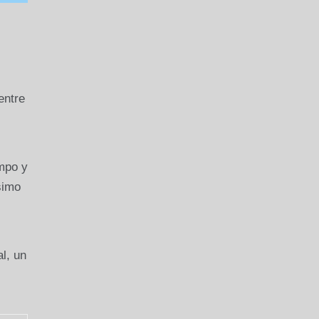
entre
mpo y
simo
l, un