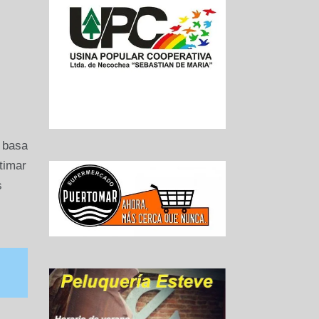
e basa
timar
s