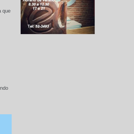
a que
endo