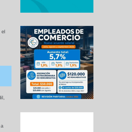
 el
l,
 a