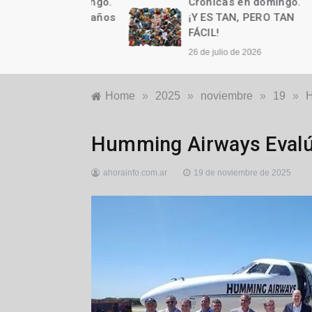
as en domingo.
Crónicas en domingo.
n cumple años
¡Y ES TAN, PERO TAN
FÁCIL!
to de 2026
26 de julio de 2026
Home
»
2025
»
noviembre
»
19
»
H
Provinciales
Humming Airways Evalú
ahorainfo.com.ar
19 de noviembre de 2025