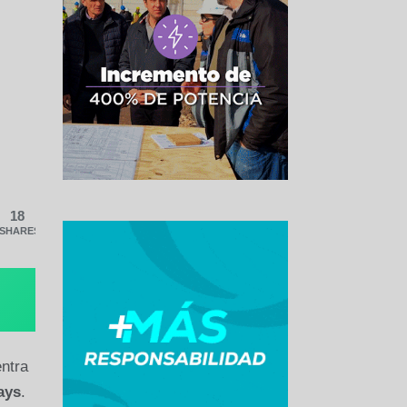
18
SHARES
ntra
ays
.