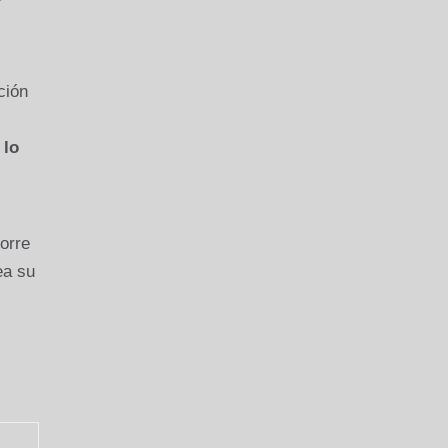
ción
l
 lo
orre
ea su