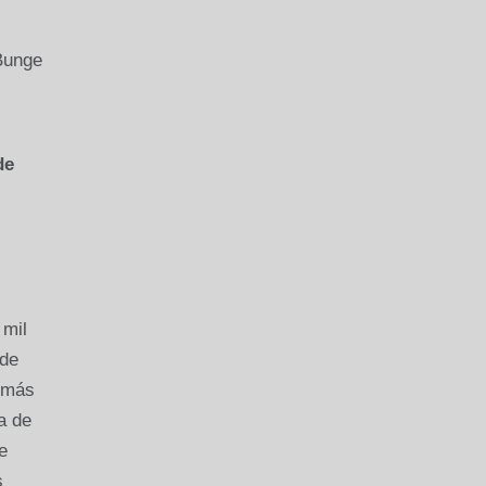
 Bunge
de
 mil
 de
emás
a de
e
s