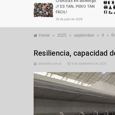
as en domingo.
Crónicas en domingo.
n cumple años
¡Y ES TAN, PERO TAN
FÁCIL!
to de 2026
26 de julio de 2026
Home
»
2025
»
septiembre
»
9
»
R
Agro
,
Resiliencia, capacidad d
Economía
,
Nacionales
ahorainfo.com.ar
9 de septiembre de 2025