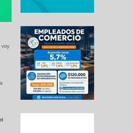
o voy
ía
el