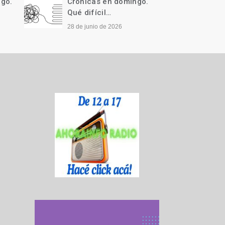
ngo.
Crónicas en domingo.
Cróni
Qué difícil…
Llegó 
28 de junio de 2026
21 de j