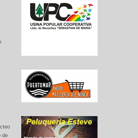
o
ácteo
e de