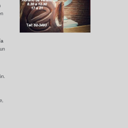
n
en
ía
 un
ón.
e,