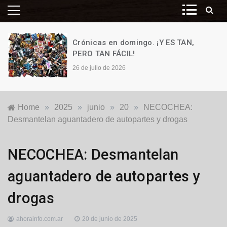
Crónicas en domingo. ¡Y ES TAN,
PERO TAN FÁCIL!
26 de julio de 2026
Home
»
2025
»
junio
»
20
»
NECOCHEA:
Desmantelan aguantadero de autopartes y drogas
Policiales
NECOCHEA: Desmantelan
y
Judiciales
aguantadero de autopartes y
drogas
ahorainfo.com.ar
20 de junio de 2025