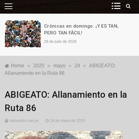
Crónicas en domingo. ¡Y ES TAN,
PERO TAN FÁCIL!
26 de julio de 2026
Home
»
2025
»
mayo
»
24
»
ABIGEATO:
Allanamiento en la Ruta 86
Policiales
ABIGEATO: Allanamiento en la
y
Judiciales
Ruta 86
ahorainfo.com.ar
24 de mayo de 2025