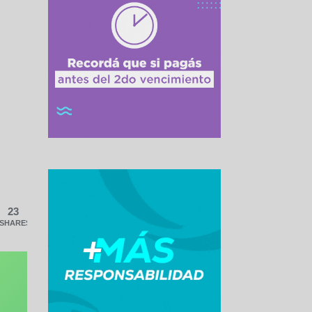
23
SHARES