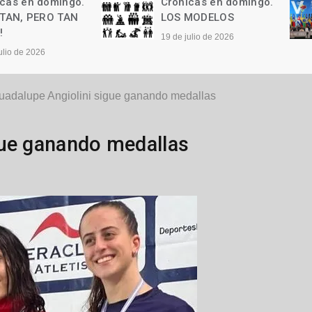
Crónicas en domingo.
Crónicas en domi
LOS MODELOS
Las palabras
19 de julio de 2026
12 de julio de 2026
uadalupe Angiolini sigue ganando medallas
gue ganando medallas