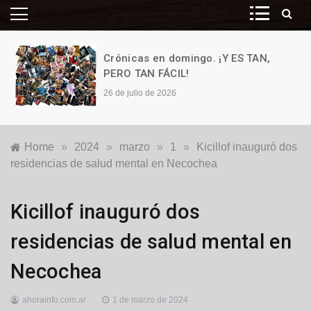
Crónicas en domingo. ¡Y ES TAN,
PERO TAN FÁCIL!
26 de julio de 2026
Home
»
2024
»
marzo
»
1
»
Kicillof inauguró dos
residencias de salud mental en Necochea
Locales
,
Kicillof inauguró dos
Política
residencias de salud mental en
Necochea
ahorainfo.com.ar
1 de marzo de 2024