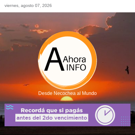
Skip
viernes, agosto 07, 2026
to
content
Desde Necochea al Mundo