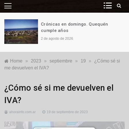
Crónicas en domingo. Quequén
cumple años
2 de agosto de 2026
Home
»
2023
»
septiembre
»
19
»
¿Cómo sé si
me devuelven el IVA?
Economía
,
¿Cómo sé si me devuelven el
Nacionales
IVA?
ahorainfo.com.ar
19 de septiembre de 2023