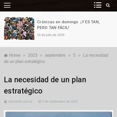
Crónicas en domingo. ¡Y ES TAN,
PERO TAN FÁCIL!
26 de julio de 2026
Home
»
2023
»
septiembre
»
5
»
La necesidad
de un plan estratégico
Opinión
La necesidad de un plan
estratégico
ahorainfo.com.ar
5 de septiembre de 2023