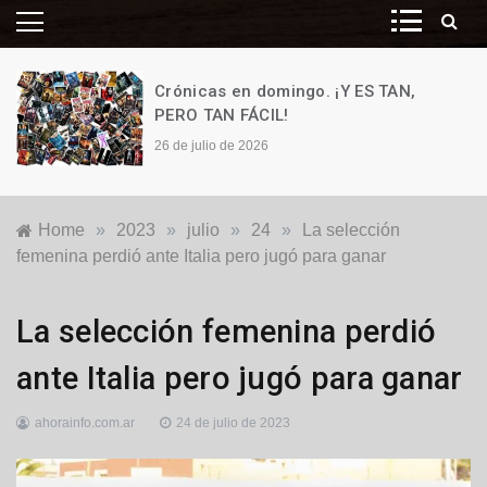
Crónicas en domingo. ¡Y ES TAN,
PERO TAN FÁCIL!
26 de julio de 2026
Home
»
2023
»
julio
»
24
»
La selección
femenina perdió ante Italia pero jugó para ganar
Deportes
La selección femenina perdió
ante Italia pero jugó para ganar
ahorainfo.com.ar
24 de julio de 2023