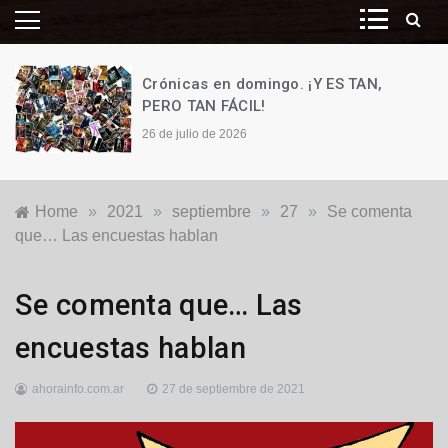
Crónicas en domingo. ¡Y ES TAN,
PERO TAN FÁCIL!
26 de julio de 2026
Home
»
2021
»
septiembre
»
27
»
Se comenta
que… Las encuestas hablan
Destacadas
,
Se comenta que… Las
Generales
,
Locales
,
encuestas hablan
Se
comenta
ahorainfo.com.ar
27 de septiembre de 2021
que...