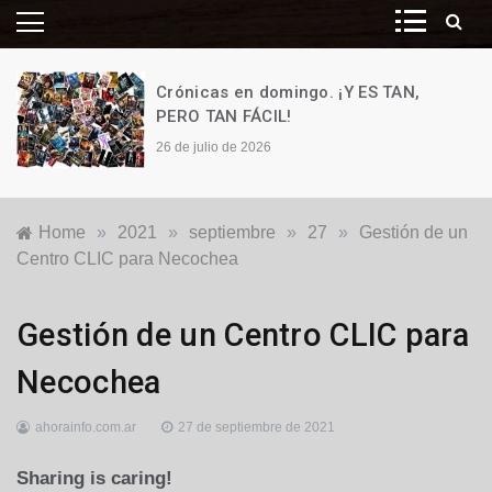
Crónicas en domingo. ¡Y ES TAN,
PERO TAN FÁCIL!
26 de julio de 2026
Home
»
2021
»
septiembre
»
27
»
Gestión de un
Centro CLIC para Necochea
Generales
,
Gestión de un Centro CLIC para
Locales
Necochea
ahorainfo.com.ar
27 de septiembre de 2021
Sharing is caring!