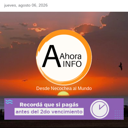
Skip
jueves, agosto 06, 2026
to
content
Desde Necochea al Mundo