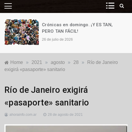
Crónicas en domingo. ¡Y ES TAN,
PERO TAN FÁCIL!
26 de julio de 2026
Home
»
2021
»
agosto
»
28
»
Río de Janeiro
exigirá «pasaporte» sanitario
Internacionales
Río de Janeiro exigirá
«pasaporte» sanitario
ahorainfo.com.ar
28 de agosto de 2021