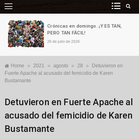
Crónicas en domingo. ¡Y ES TAN,
PERO TAN FÁCIL!
26 de julio de 2026
Home
»
2021
»
agosto
»
28
»
Detuvieron en
Fuerte Apache al acusado del femicidio de Karen
Bustamante
Policiales
Detuvieron en Fuerte Apache al
y
Judiciales
acusado del femicidio de Karen
Bustamante