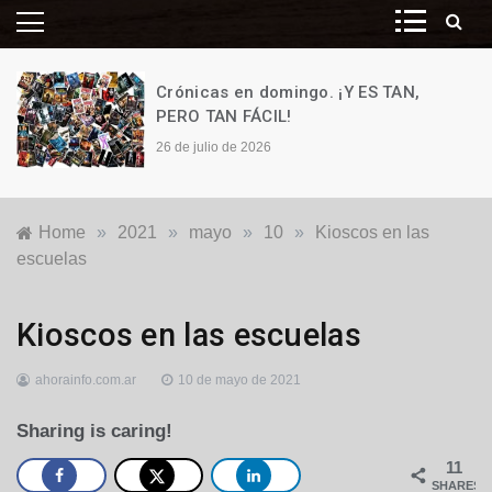
Crónicas en domingo. ¡Y ES TAN,
PERO TAN FÁCIL!
26 de julio de 2026
Home
»
2021
»
mayo
»
10
»
Kioscos en las
escuelas
Educación
,
Kioscos en las escuelas
Nacionales
ahorainfo.com.ar
10 de mayo de 2021
Sharing is caring!
11
SHARES