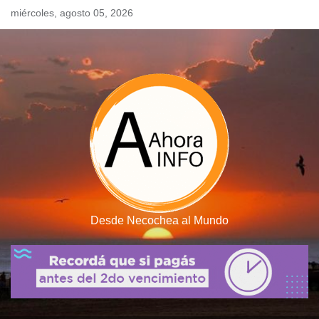
Skip
miércoles, agosto 05, 2026
to
content
Desde Necochea al Mundo