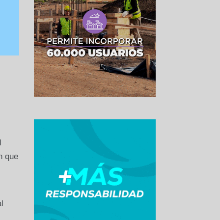
l
n que
l