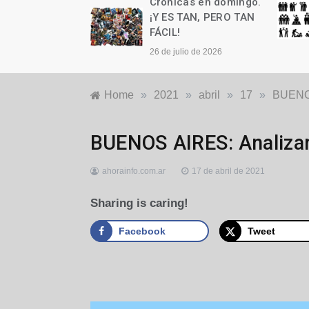
as en domingo.
Crónicas en domingo.
n cumple años
¡Y ES TAN, PERO TAN
FÁCIL!
to de 2026
26 de julio de 2026
Home
»
2021
»
abril
»
17
»
BUENOS
Nacionales
,
BUENOS AIRES: Analizarí
Salud
ahorainfo.com.ar
17 de abril de 2021
Sharing is caring!
Facebook
Tweet