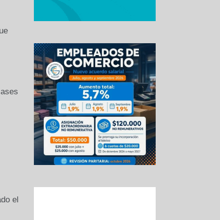
ue
lases
do el