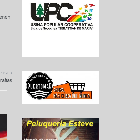
ienen
naftas