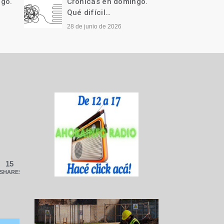
ngo.
Crónicas en domingo.
Cróni
Qué difícil…
Llegó 
28 de junio de 2026
21 de j
15
SHARES