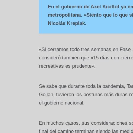
En el gobierno de Axel Kicillof ya em
metropolitana. «Siento que lo que si
Nicolás Kreplak.
«Si cerramos todo tres semanas en Fase 1
consideró también que «15 días con cierr
recreativas es prudente».
Se sabe que durante toda la pandemia, Tan
Gollan, tuvieron las posturas más duras 
el gobierno nacional.
En muchos casos, sus consideraciones sob
final del camino terminan siendo las med