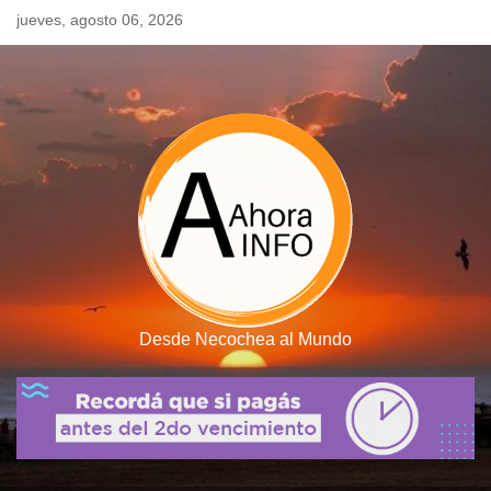
Skip
jueves, agosto 06, 2026
to
content
Desde Necochea al Mundo