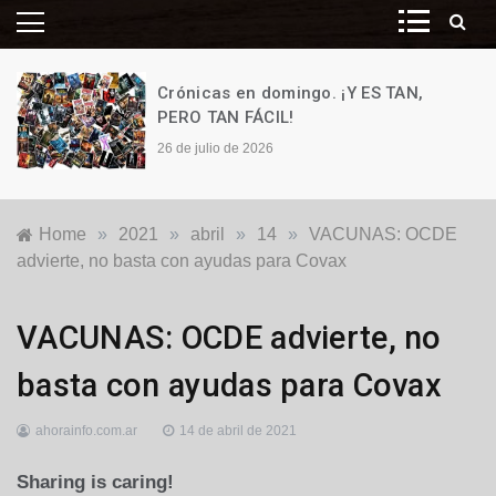
Crónicas en domingo. ¡Y ES TAN,
PERO TAN FÁCIL!
26 de julio de 2026
Home
»
2021
»
abril
»
14
»
VACUNAS: OCDE
advierte, no basta con ayudas para Covax
Deportes
VACUNAS: OCDE advierte, no
basta con ayudas para Covax
ahorainfo.com.ar
14 de abril de 2021
Sharing is caring!