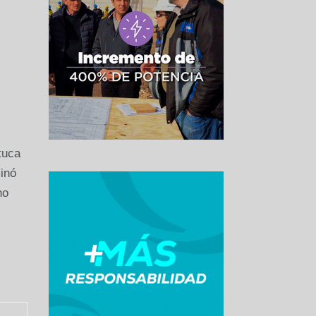
tuca
minó
no