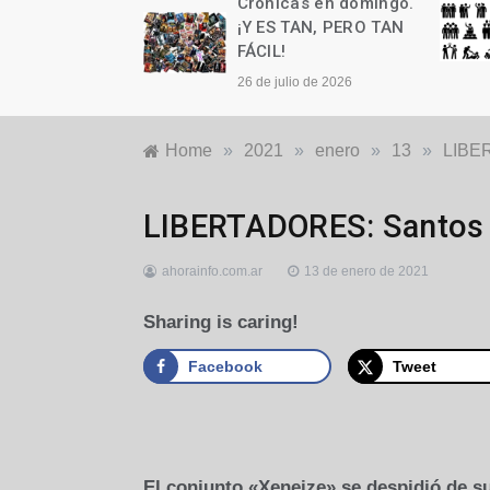
as en domingo.
Crónicas en domingo.
n cumple años
¡Y ES TAN, PERO TAN
FÁCIL!
to de 2026
26 de julio de 2026
Home
»
2021
»
enero
»
13
»
LIBER
Deportes
LIBERTADORES: Santos g
ahorainfo.com.ar
13 de enero de 2021
Sharing is caring!
Facebook
Tweet
El conjunto «Xeneize» se despidió de s