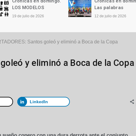
Crónicas en domingo.
Crónicas en domi
LOS MODELOS
Las palabras
19 de julio de 2026
12 de julio de 2026
TADORES: Santos goleó y eliminó a Boca de la Copa
oleó y eliminó a Boca de la Copa
LinkedIn
u sueño copero con una dura derrota ante el conjunto