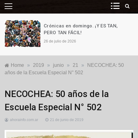
Crónicas en domingo. ¡Y ES TAN,
PERO TAN FÁCIL!
26 de julio de 2026
Home
»
2019
»
junio
»
21
»
NECOCHEA: 50
años de la Escuela Especial N° 502
Generales
,
NECOCHEA: 50 años de la
Locales
Escuela Especial N° 502
ahorainfo.com.ar
21 de junio de 2019