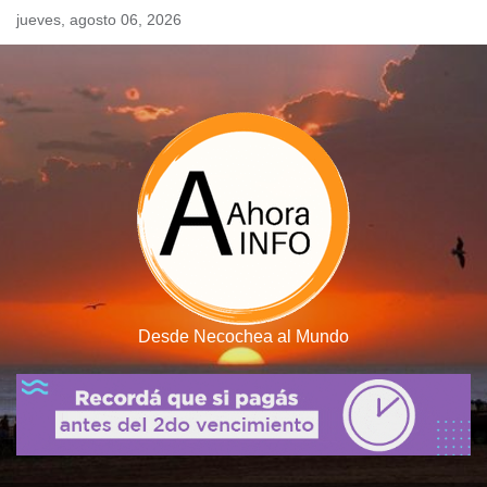
Skip
jueves, agosto 06, 2026
to
content
Desde Necochea al Mundo