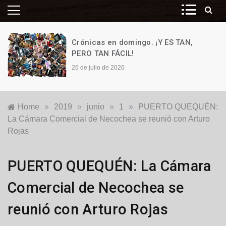
Crónicas en domingo. ¡Y ES TAN,
PERO TAN FÁCIL!
26 de julio de 2026
Home
»
2019
»
junio
»
1
»
PUERTO QUEQUÉN:
La Cámara Comercial de Necochea se reunió con Arturo
Rojas
Generales
,
PUERTO QUEQUÉN: La Cámara
Locales
,
Puerto
Comercial de Necochea se
Quequén
reunió con Arturo Rojas