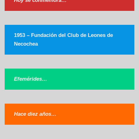
Hoy se conmemora…
1953 – Fundación del Club de Leones
de
Necochea
Efemérides…
Hace diez años…