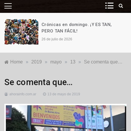
Crónicas en domingo. ¡Y ES TAN,
PERO TAN FÁCIL!
26 de julio de 2026
Home
»
2019
»
mayo
»
13
»
Se comenta que…
Destacadas
,
Se comenta que…
Locales
ahorainfo.com.ar
13 de mayo de 2019