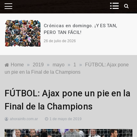
Crónicas en domingo. ¡Y ES TAN,
PERO TAN FÁCIL!
26 de julio de 2026
Home
»
2019
»
mayo
»
1
»
FÚTBOL: Ajax pone
un pie en la Final de la Champions
Locales
FÚTBOL: Ajax pone un pie en la
Final de la Champions
ahorainfo.com.ar
1 de mayo de 2019