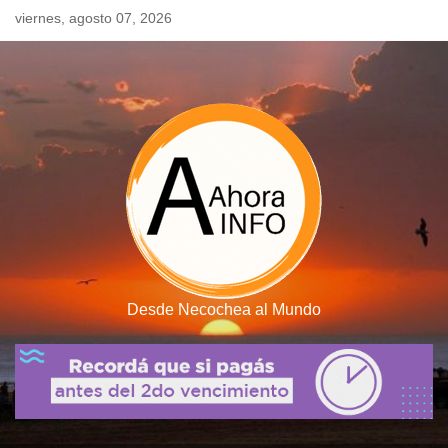
Skip
viernes, agosto 07, 2026
to
content
Desde Necochea al Mundo