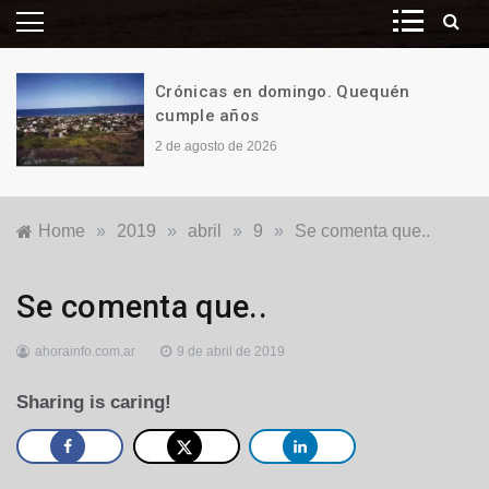
Crónicas en domingo. Quequén
cumple años
2 de agosto de 2026
Home
»
2019
»
abril
»
9
»
Se comenta que..
Destacadas
,
Se comenta que..
Locales
ahorainfo.com.ar
9 de abril de 2019
Sharing is caring!