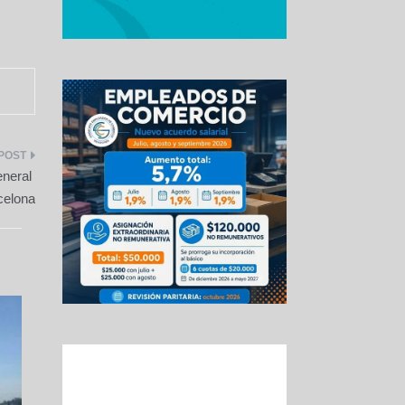
eneral
celona