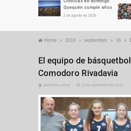
as en domingo.
Crónicas en domingo.
n cumple años
¡Y ES TAN, PERO TAN
FÁCIL!
to de 2026
26 de julio de 2026
Home
»
2016
»
septiembre
»
16
»
Locales
El equipo de básquetbol
Comodoro Rivadavia
ahorainfo.com.ar
16 de septiembre de 2016