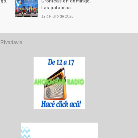
ngo.
Crónicas en domingo.
Cróni
Qué difícil…
Llegó 
28 de junio de 2026
21 de j
 Rivadavia