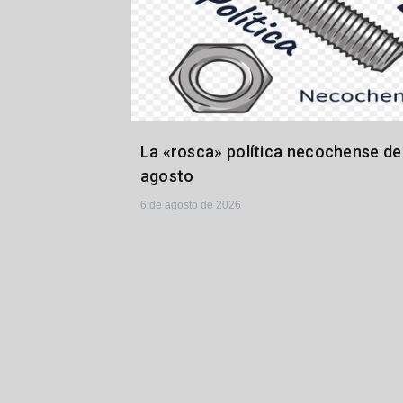
La «rosca» política necochense del
agosto
6 de agosto de 2026