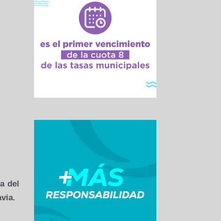
a del
via.