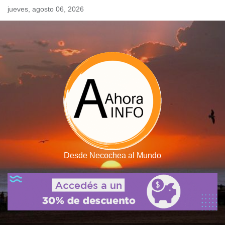
Skip
jueves, agosto 06, 2026
to
content
Desde Necochea al Mundo