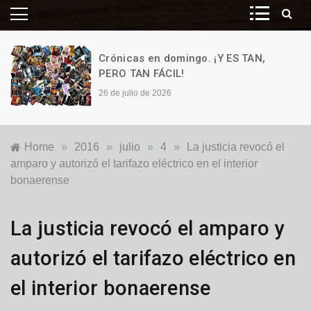
Crónicas en domingo. ¡Y ES TAN,
PERO TAN FÁCIL!
26 de julio de 2026
Home
»
2016
»
julio
»
4
»
La justicia revocó el
amparo y autorizó el tarifazo eléctrico en el interior
bonaerense
Generales
,
La justicia revocó el amparo y
Locales
autorizó el tarifazo eléctrico en
el interior bonaerense