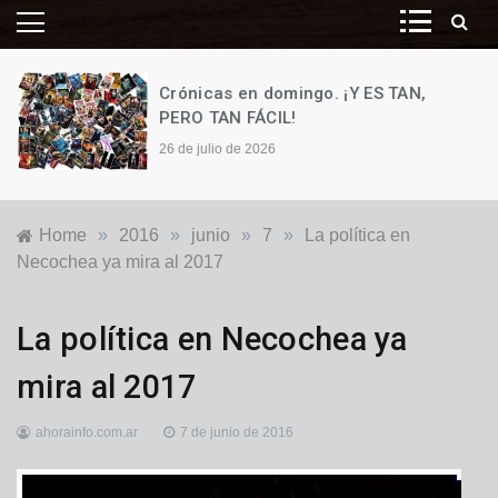
Crónicas en domingo. ¡Y ES TAN,
PERO TAN FÁCIL!
26 de julio de 2026
Home
»
2016
»
junio
»
7
»
La política en
Necochea ya mira al 2017
Locales
,
La política en Necochea ya
Política
mira al 2017
ahorainfo.com.ar
7 de junio de 2016