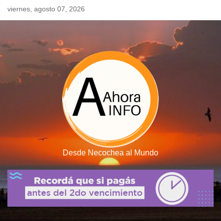
Skip
viernes, agosto 07, 2026
to
content
Desde Necochea al Mundo