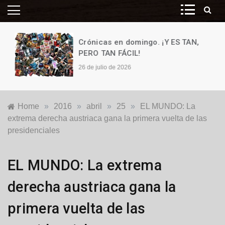
Crónicas en domingo. ¡Y ES TAN,
PERO TAN FÁCIL!
26 de julio de 2026
Home
»
2016
»
abril
»
25
»
EL MUNDO: La
extrema derecha austriaca gana la primera vuelta de las
presidenciales
Internacionales
EL MUNDO: La extrema
derecha austriaca gana la
primera vuelta de las