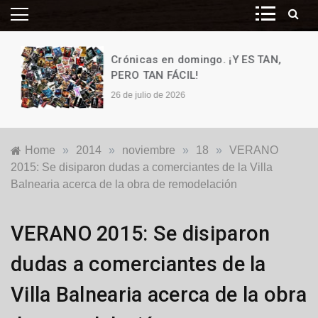
Crónicas en domingo. ¡Y ES TAN,
PERO TAN FÁCIL!
26 de julio de 2026
Home
»
2014
»
noviembre
»
18
»
VERANO
2015: Se disiparon dudas a comerciantes de la Villa
Balnearia acerca de la obra de remodelación
Locales
,
VERANO 2015: Se disiparon
Turismo
dudas a comerciantes de la
Villa Balnearia acerca de la obra