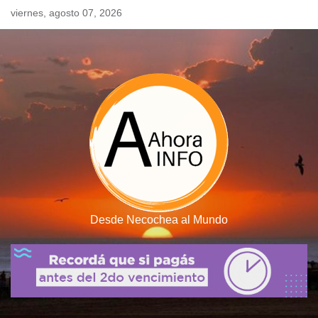
Skip
viernes, agosto 07, 2026
to
content
Desde Necochea al Mundo