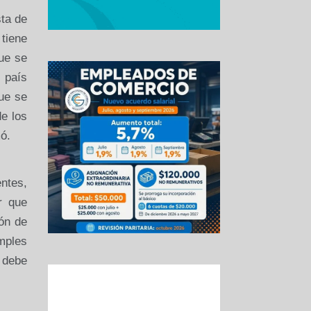
sta de
 tiene
que se
 país
que se
e los
ó.
entes,
r que
ón de
mples
o debe