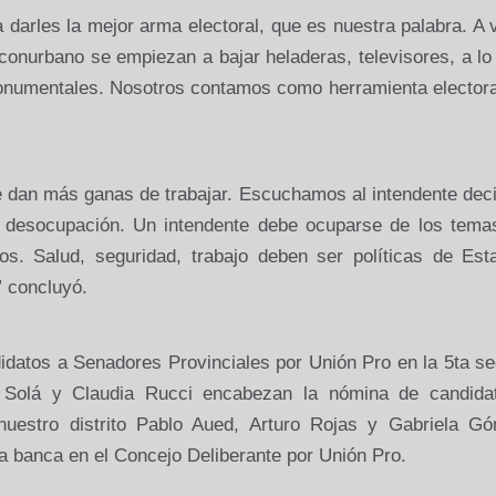
darles la mejor arma electoral, que es nuestra palabra. A
conurbano se empiezan a bajar heladeras, televisores, a lo
onumentales. Nosotros contamos como herramienta electora
e dan más ganas de trabajar. Escuchamos al intendente dec
a desocupación. Un intendente debe ocuparse de los tema
os. Salud, seguridad, trabajo deben ser políticas de Est
” concluyó.
didatos a Senadores Provinciales por Unión Pro en la 5ta s
pe Solá y Claudia Rucci encabezan la nómina de candida
uestro distrito Pablo Aued, Arturo Rojas y Gabriela Gó
na banca en el Concejo Deliberante por Unión Pro.