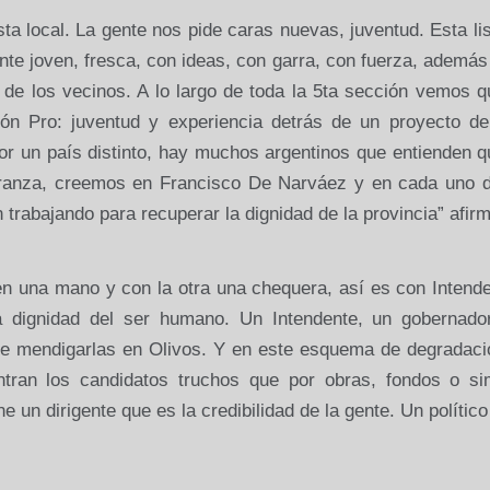
ta local. La gente nos pide caras nuevas, juventud. Esta li
te joven, fresca, con ideas, con garra, con fuerza, además
 de los vecinos. A lo largo de toda la 5ta sección vemos 
nión Pro: juventud y experiencia detrás de un proyecto de
or un país distinto, hay muchos argentinos que entienden 
peranza, creemos en Francisco De Narváez y en cada uno d
 trabajando para recuperar la dignidad de la provincia” afirm
en una mano y con la otra una chequera, así es con Intend
 dignidad del ser humano. Un Intendente, un gobernado
ue mendigarlas en Olivos. Y en este esquema de degradaci
 entran los candidatos truchos que por obras, fondos o si
 un dirigente que es la credibilidad de la gente. Un polític