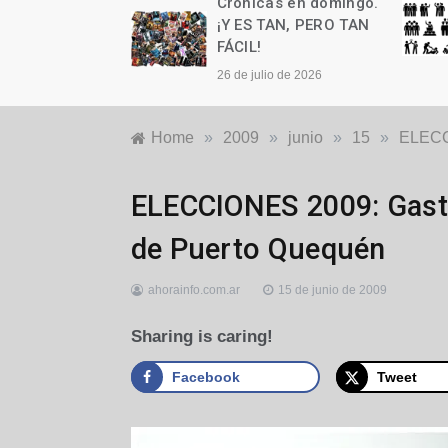
as en domingo.
Crónicas en domingo.
n cumple años
¡Y ES TAN, PERO TAN
FÁCIL!
to de 2026
26 de julio de 2026
Home
»
2009
»
junio
»
15
»
ELECCI
Locales
ELECCIONES 2009: Gastó
de Puerto Quequén
ahorainfo.com.ar
15 de junio de 2009
Sharing is caring!
Facebook
Tweet