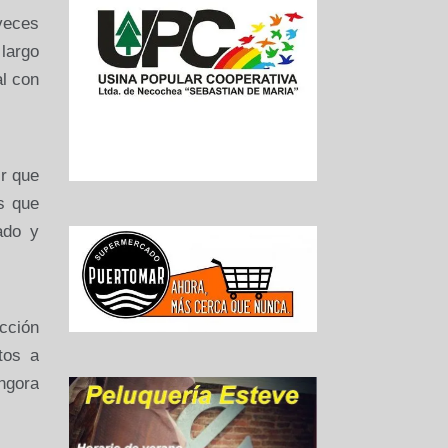
 veces
 largo
l con
ir que
s que
ado y
ección
tos a
ngora