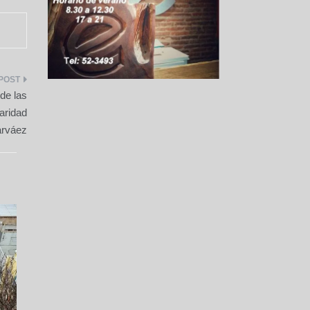
de las
aridad
arváez