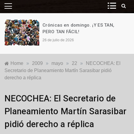
Crónicas en domingo. ¡Y ES TAN,
PERO TAN FÁCIL!
26 de julio de 2026
Home
»
2009
»
mayo
»
22
»
NECOCHEA: El
Secretario de Planeamiento Martín Sarasibar pidió
derecho a réplica
Locales
NECOCHEA: El Secretario de
Planeamiento Martín Sarasibar
pidió derecho a réplica