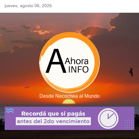
Skip
jueves, agosto 06, 2026
to
content
Desde Necochea al Mundo