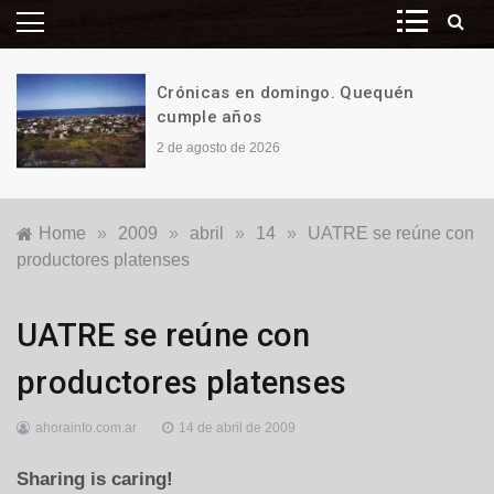
Crónicas en domingo. Quequén
cumple años
2 de agosto de 2026
Home
»
2009
»
abril
»
14
»
UATRE se reúne con
productores platenses
Nacionales
UATRE se reúne con
productores platenses
ahorainfo.com.ar
14 de abril de 2009
Sharing is caring!