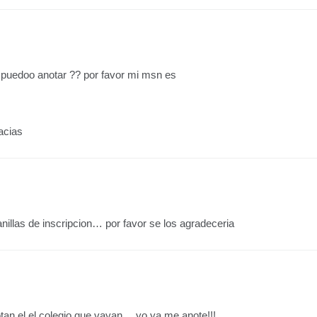
 puedoo anotar ?? por favor mi msn es
acias
anillas de inscripcion… por favor se los agradeceria
tan el el colegio que vayan….yo ya me anote!!!