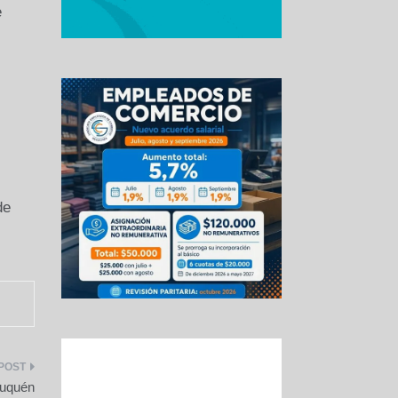
e
de
euquén