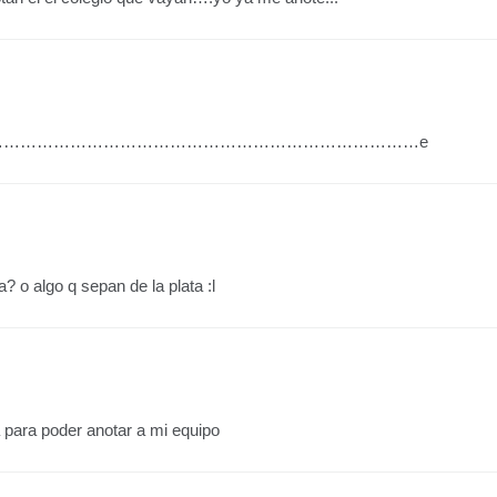
an en ……………………………………………………………………………e
a? o algo q sepan de la plata :l
a para poder anotar a mi equipo