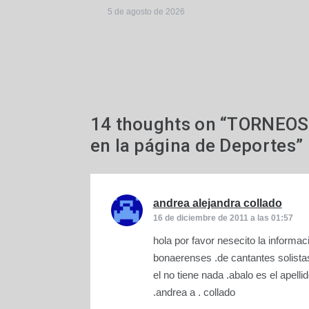
5 de agosto de 2026
14 thoughts on “
TORNEOS 
en la página de Deportes
”
andrea alejandra collado
dice:
16 de diciembre de 2011 a las 01:57
hola por favor nesecito la informa
bonaerenses .de cantantes solistas 
el no tiene nada .abalo es el apel
.andrea a . collado