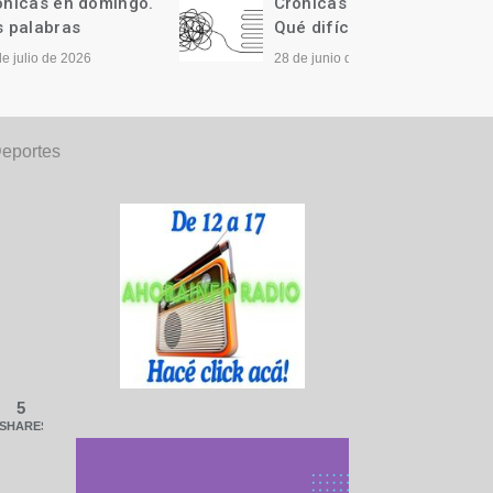
ngo.
Crónicas en domingo.
Cróni
Qué difícil…
Llegó 
28 de junio de 2026
21 de j
eportes
5
SHARES