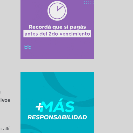
u
tivos
 allí