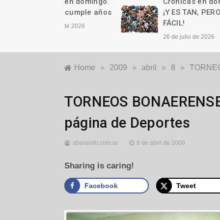
as en domingo.
Crónicas en domingo.
n cumple años
¡Y ES TAN, PERO TAN
FÁCIL!
to de 2026
26 de julio de 2026
Home
»
2009
»
abril
»
8
»
TORNEOS
Locales
TORNEOS BONAERENSES: P
página de Deportes
ahorainfo.com.ar
8 de abril de 2009
Sharing is caring!
Facebook
Tweet