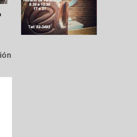
a
ión