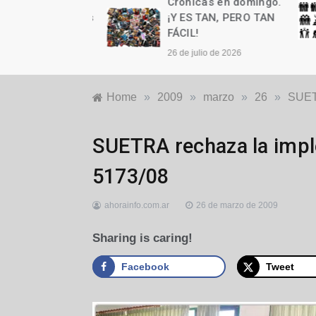
as en domingo.
Crónicas en domingo.
n cumple años
¡Y ES TAN, PERO TAN
FÁCIL!
to de 2026
26 de julio de 2026
Home
»
2009
»
marzo
»
26
»
SUETR
Locales
SUETRA rechaza la impl
5173/08
ahorainfo.com.ar
26 de marzo de 2009
Sharing is caring!
Facebook
Tweet