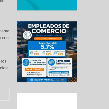
 de
nente
a con
 los
icial