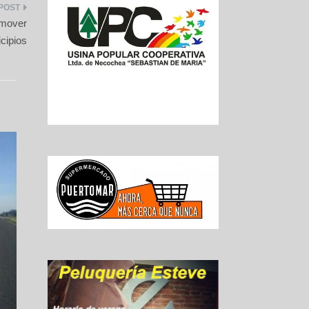
omover
icipios