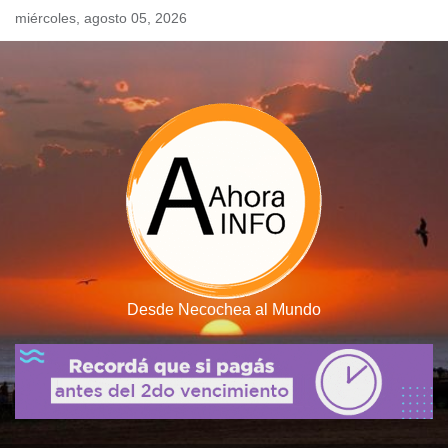
Skip
miércoles, agosto 05, 2026
to
content
Desde Necochea al Mundo