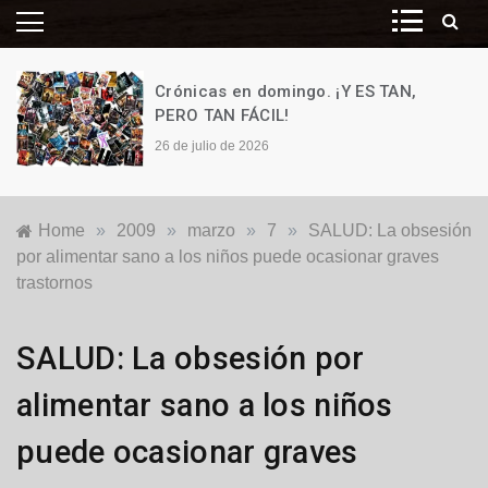
Crónicas en domingo. ¡Y ES TAN,
PERO TAN FÁCIL!
26 de julio de 2026
Home
»
2009
»
marzo
»
7
»
SALUD: La obsesión
por alimentar sano a los niños puede ocasionar graves
trastornos
Salud
SALUD: La obsesión por
alimentar sano a los niños
puede ocasionar graves