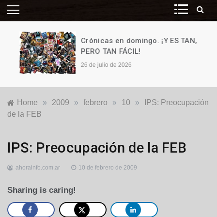
Crónicas en domingo. ¡Y ES TAN,
PERO TAN FÁCIL!
26 de julio de 2026
Home
»
2009
»
febrero
»
10
»
IPS: Preocupación
de la FEB
Locales
IPS: Preocupación de la FEB
ahorainfo.com.ar
10 de febrero de 2009
Sharing is caring!