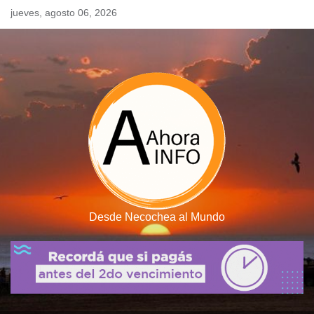
Skip
jueves, agosto 06, 2026
to
content
Desde Necochea al Mundo