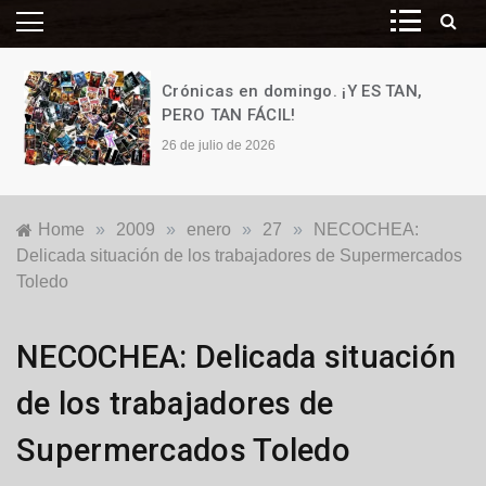
Crónicas en domingo. ¡Y ES TAN,
PERO TAN FÁCIL!
26 de julio de 2026
Home
»
2009
»
enero
»
27
»
NECOCHEA:
Delicada situación de los trabajadores de Supermercados
Toledo
Locales
NECOCHEA: Delicada situación
de los trabajadores de
Supermercados Toledo