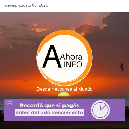
Skip
jueves, agosto 06, 2026
to
content
Desde Necochea al Mundo