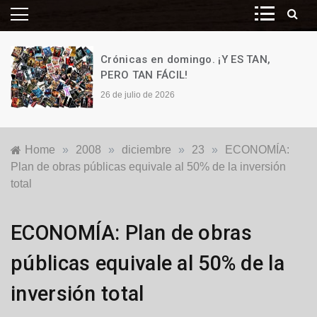
Crónicas en domingo. ¡Y ES TAN,
PERO TAN FÁCIL!
26 de julio de 2026
Home
»
2008
»
diciembre
»
23
»
ECONOMÍA:
Plan de obras públicas equivale al 50% de la inversión
total
Nacionales
ECONOMÍA: Plan de obras
públicas equivale al 50% de la
inversión total