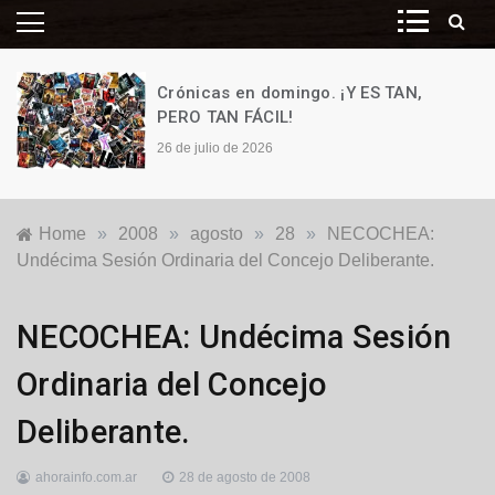
Crónicas en domingo. ¡Y ES TAN,
PERO TAN FÁCIL!
26 de julio de 2026
Home
»
2008
»
agosto
»
28
»
NECOCHEA:
Undécima Sesión Ordinaria del Concejo Deliberante.
Locales
NECOCHEA: Undécima Sesión
Ordinaria del Concejo
Deliberante.
ahorainfo.com.ar
28 de agosto de 2008