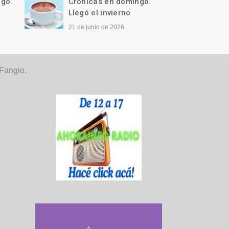
ngo.
Crónicas en domingo.
Cróni
Llegó el invierno
¡Hay 
21 de junio de 2026
7 de ju
Fangio.