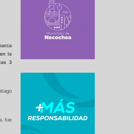
marca
en la
las 3
tiago
. fue