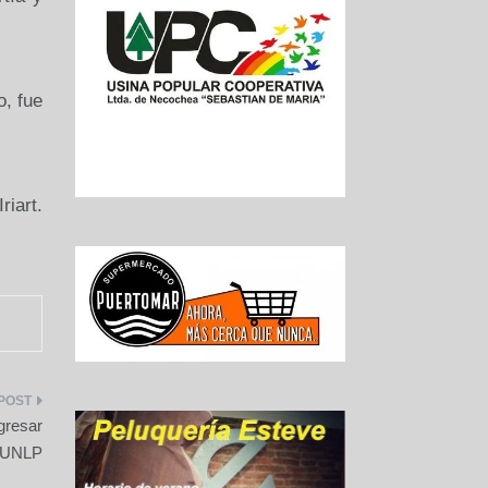
o, fue
iart.
gresar
a UNLP