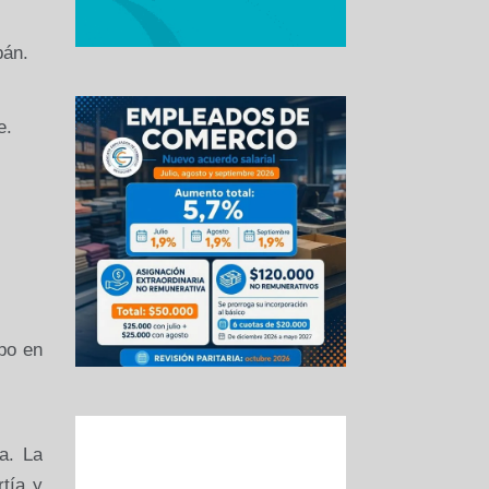
bán.
e.
mpo en
a. La
rtía y