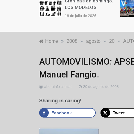
as en domingo.
Crónicas en domingo.
TAN, PERO TAN
LOS MODELOS
19 de julio de 2026
io de 2026
Home
»
2008
»
agosto
»
20
»
AUTO
Locales
AUTOMOVILISMO: APSE di
Manuel Fangio.
ahorainfo.com.ar
20 de agosto de 2008
Sharing is caring!
Facebook
Tweet