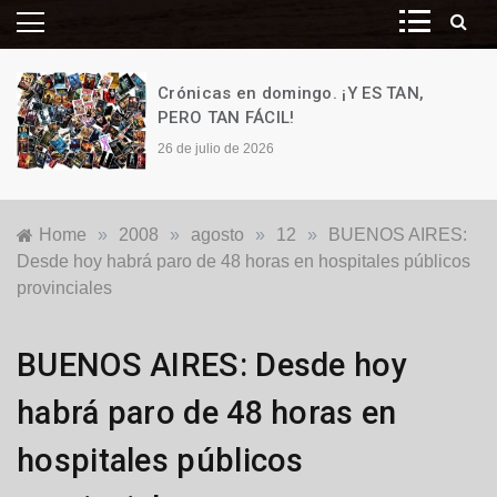
Crónicas en domingo. ¡Y ES TAN,
PERO TAN FÁCIL!
26 de julio de 2026
Home
»
2008
»
agosto
»
12
»
BUENOS AIRES:
Desde hoy habrá paro de 48 horas en hospitales públicos
provinciales
Locales
BUENOS AIRES: Desde hoy
habrá paro de 48 horas en
hospitales públicos