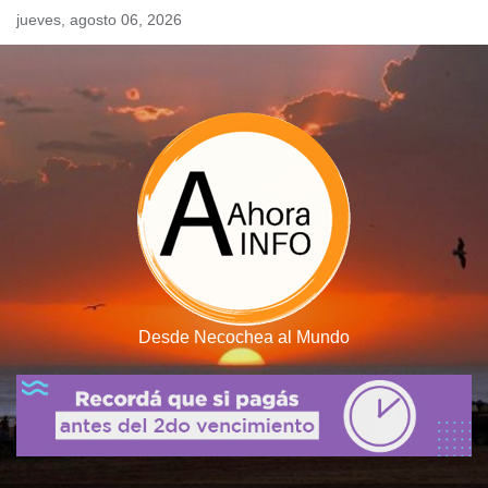
Skip
jueves, agosto 06, 2026
to
content
Desde Necochea al Mundo