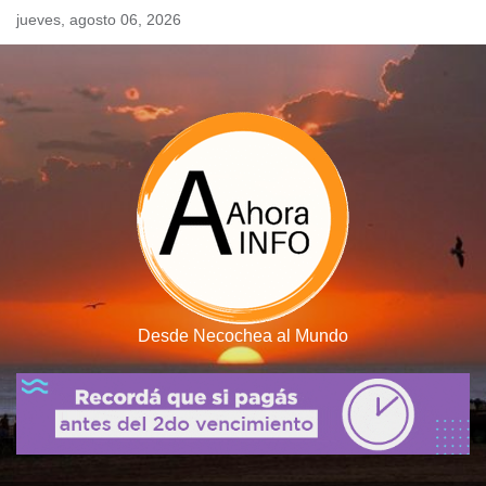
Skip
jueves, agosto 06, 2026
to
content
Desde Necochea al Mundo