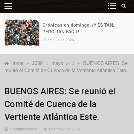
Crónicas en domingo. ¡Y ES TAN,
PERO TAN FÁCIL!
26 de julio de 2026
Home
»
2008
»
mayo
»
1
»
BUENOS AIRES: Se
reunió el Comité de Cuenca de la Vertiente Atlántica Este.
Locales
BUENOS AIRES: Se reunió el
Comité de Cuenca de la
Vertiente Atlántica Este.
ahorainfo.com.ar
1 de mayo de 2008