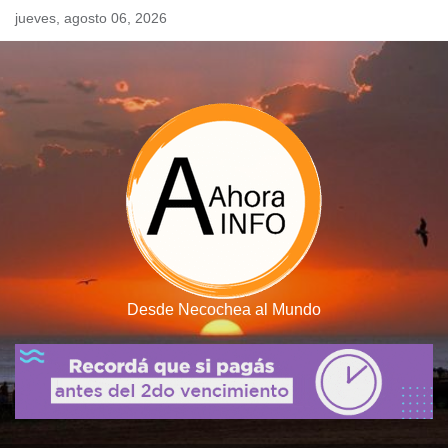
Skip
jueves, agosto 06, 2026
to
content
Desde Necochea al Mundo