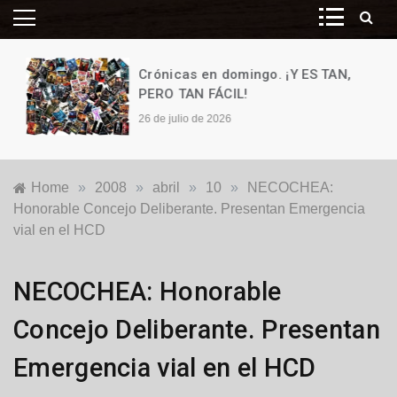
Crónicas en domingo. ¡Y ES TAN,
PERO TAN FÁCIL!
26 de julio de 2026
Home
»
2008
»
abril
»
10
»
NECOCHEA:
Honorable Concejo Deliberante. Presentan Emergencia
vial en el HCD
Locales
NECOCHEA: Honorable
Concejo Deliberante. Presentan
Emergencia vial en el HCD