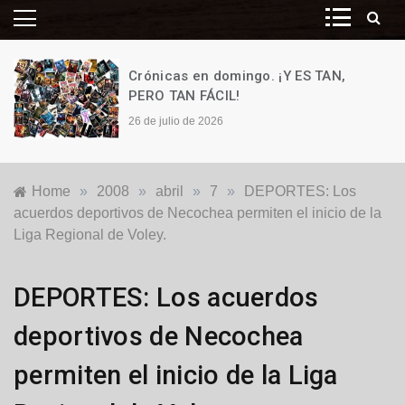
Crónicas en domingo. ¡Y ES TAN,
PERO TAN FÁCIL!
26 de julio de 2026
Home
»
2008
»
abril
»
7
»
DEPORTES: Los
acuerdos deportivos de Necochea permiten el inicio de la
Liga Regional de Voley.
Locales
DEPORTES: Los acuerdos
deportivos de Necochea
permiten el inicio de la Liga