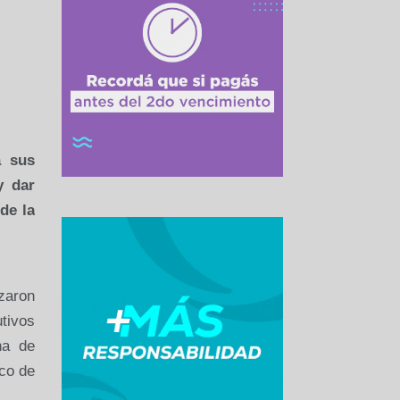
 sus
y dar
de la
zaron
utivos
na
de
rco de