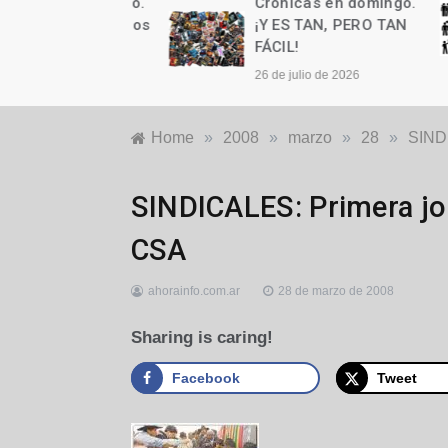
as en domingo.
Crónicas en domingo.
n cumple años
¡Y ES TAN, PERO TAN
FÁCIL!
to de 2026
26 de julio de 2026
Home
»
2008
»
marzo
»
28
»
SINDI
Locales
SINDICALES: Primera jo
CSA
ahorainfo.com.ar
28 de marzo de 2008
Sharing is caring!
Facebook
Tweet