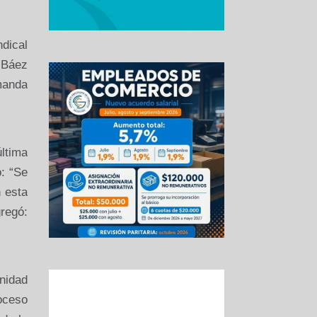
ndical
 Báez
manda
última
o: “Se
 esta
regó:
nidad
roceso