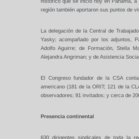
histórico que se inició hoy en Panamá, a 
región también aportaron sus puntos de vi
La delegación de
la Central
de Trabajad
Yasky; acompañado por los adjuntos, Pa
Adolfo Aguirre; de Formación, Stella M
Alejandra Angriman; y de Asistencia Social
El Congreso fundador de
la CSA
contar
americano (181 de
la ORIT
; 121 de
la CL
observadores; 81 invitados; y cerca de 200
Presencia continental
630 dirigentes sindicales de toda la re