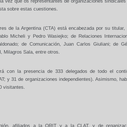
la vez que os representantes de organizaciones sindicales
sta sobre estas cuestiones.
ores de
la Argentina
(CTA) está encabezada por su titular,
blo Micheli y Pedro Wasiejko; de Relaciones Internacion
aldonado; de Comunicación, Juan Carlos Giuliani; de Gé
, Milagros Sala, entre otros.
á con la presencia de 333 delegados de todo el conti
AT
; y 31 de organizaciones independientes). Asimismo, hab
 visitantes.
gión, afiliados a
la ORIT
y a
la CLAT
, y de organizac