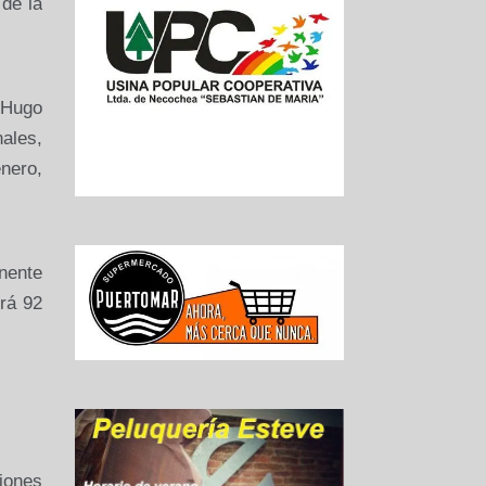
 de la
 Hugo
ales,
nero,
nente
rá 92
iones